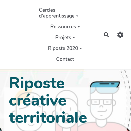
Aller au contenu principal
Cercles
d'apprentissage
Ressources
Recherch
Projets
Riposte 2020
Contact
Riposte
créative
territoriale