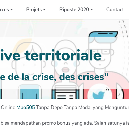
rces
Projets
Riposte 2020
Contact
ve territoriale
de la crise, des crises"
 Online
Mpo505
Tanpa Depo Tanpa Modal yang Menguntu
n bisa mendapatkan promo bonus yang ada. Salah satunya i