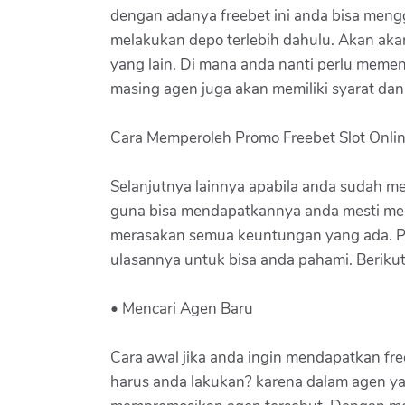
dengan adanya freebet ini anda bisa men
melakukan depo terlebih dahulu. Akan akan
yang lain. Di mana anda nanti perlu meme
masing agen juga akan memiliki syarat dan
Cara Memperoleh Promo Freebet Slot Onli
Selanjutnya lainnya apabila anda sudah men
guna bisa mendapatkannya anda mesti men
merasakan semua keuntungan yang ada. Pas
ulasannya untuk bisa anda pahami. Berikut
• Mencari Agen Baru
Cara awal jika anda ingin mendapatkan fre
harus anda lakukan? karena dalam agen ya