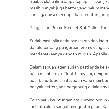
freebet slot online tanpa top up ini. Dan
masih banyak juga bettor yang belum men
cara agar bisa mendapatkan keuntungannya
Pengertian Promo Freebet Slot Online Tan
Sudah pasti bila anda penasaran dan ingin 
dahulu tentang pengertian promo yang satu
mendapatkannya dengan mudah. Apabila an
Dalam sebuah agen sudah pasti anda kela
pada membernya. Tidak hanya itu, dengan
agar berjudi. Selain itu, agen yang membe
banyak bettor yang bergabung didalamnya
Salah satu keuntungan atau promo bonus y
ini tentu akan sangat menguntungkan. Ka