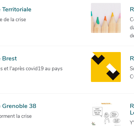
Territoriale
R
de la crise
C
d
d
 Brest
R
ves et l'après covid19 au pays
S
C
e Grenoble 38
R
L
orment la crise
Y