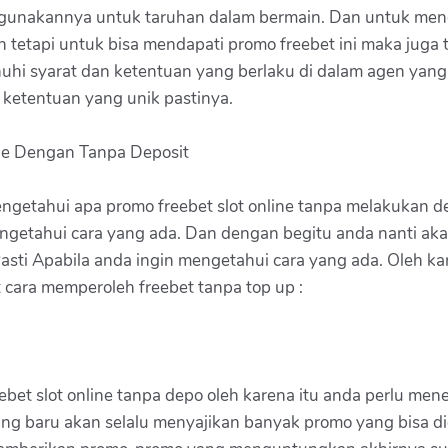
ggunakannya untuk taruhan dalam bermain. Dan untuk me
 tetapi untuk bisa mendapati promo freebet ini maka juga
nuhi syarat dan ketentuan yang berlaku di dalam agen yan
 ketentuan yang unik pastinya.
ne Dengan Tanpa Deposit
getahui apa promo freebet slot online tanpa melakukan depo
getahui cara yang ada. Dan dengan begitu anda nanti a
ti Apabila anda ingin mengetahui cara yang ada. Oleh kar
 cara memperoleh freebet tanpa top up :
ebet slot online tanpa depo oleh karena itu anda perlu men
ng baru akan selalu menyajikan banyak promo yang bisa di