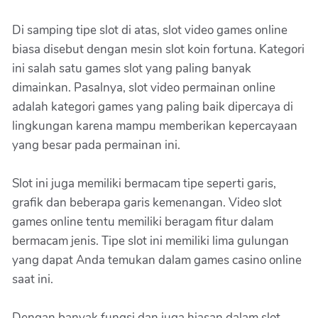
Di samping tipe slot di atas, slot video games online
biasa disebut dengan mesin slot koin fortuna. Kategori
ini salah satu games slot yang paling banyak
dimainkan. Pasalnya, slot video permainan online
adalah kategori games yang paling baik dipercaya di
lingkungan karena mampu memberikan kepercayaan
yang besar pada permainan ini.
Slot ini juga memiliki bermacam tipe seperti garis,
grafik dan beberapa garis kemenangan. Video slot
games online tentu memiliki beragam fitur dalam
bermacam jenis. Tipe slot ini memiliki lima gulungan
yang dapat Anda temukan dalam games casino online
saat ini.
Dengan banyak fungsi dan juga hiasan dalam slot