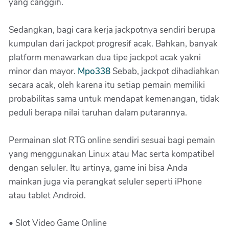
yang canggih.
Sedangkan, bagi cara kerja jackpotnya sendiri berupa
kumpulan dari jackpot progresif acak. Bahkan, banyak
platform menawarkan dua tipe jackpot acak yakni
minor dan mayor.
Mpo338
Sebab, jackpot dihadiahkan
secara acak, oleh karena itu setiap pemain memiliki
probabilitas sama untuk mendapat kemenangan, tidak
peduli berapa nilai taruhan dalam putarannya.
Permainan slot RTG online sendiri sesuai bagi pemain
yang menggunakan Linux atau Mac serta kompatibel
dengan seluler. Itu artinya, game ini bisa Anda
mainkan juga via perangkat seluler seperti iPhone
atau tablet Android.
• Slot Video Game Online