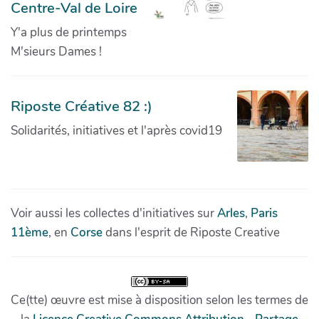
Centre-Val de Loire
Y'a plus de printemps
M'sieurs Dames !
Riposte Créative 82 :)
Solidarités, initiatives et l'après covid19
Voir aussi les collectes d'initiatives sur
Arles
,
Paris
11ème
, en
Corse
dans l'esprit de Riposte Creative
Ce(tte) œuvre est mise à disposition selon les termes de