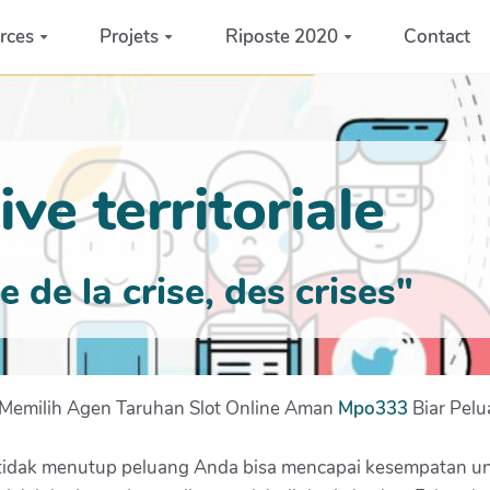
rces
Projets
Riposte 2020
Contact
ve territoriale
de la crise, des crises"
Memilih Agen Taruhan Slot Online Aman
Mpo333
Biar Pel
tidak menutup peluang Anda bisa mencapai kesempatan un