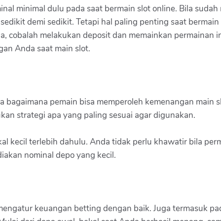
l minimal dulu pada saat bermain slot online. Bila suda
dikit demi sedikit. Tetapi hal paling penting saat bermai
a, cobalah melakukan deposit dan memainkan permainan ini
n Anda saat main slot.
ra bagaimana pemain bisa memperoleh kemenangan main slot
kan strategi apa yang paling sesuai agar digunakan.
l kecil terlebih dahulu. Anda tidak perlu khawatir bila pe
iakan nominal depo yang kecil.
 mengatur keuangan betting dengan baik. Juga termasuk p