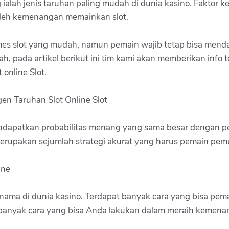
g ialah jenis taruhan paling mudah di dunia kasino. Faktor
leh kemenangan memainkan slot.
s slot yang mudah, namun pemain wajib tetap bisa mendal
, pada artikel berikut ini tim kami akan memberikan info 
 online Slot.
n Taruhan Slot Online Slot
ndapatkan probabilitas menang yang sama besar dengan p
 merupakan sejumlah strategi akurat yang harus pemain pemul
ine
rnama di dunia kasino. Terdapat banyak cara yang bisa p
banyak cara yang bisa Anda lakukan dalam meraih kemen