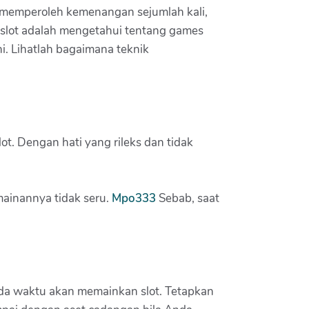
h memperoleh kemenangan sejumlah kali,
n slot adalah mengetahui tentang games
. Lihatlah bagaimana teknik
. Dengan hati yang rileks dan tidak
rmainannya tidak seru.
Mpo333
Sebab, saat
ada waktu akan memainkan slot. Tetapkan