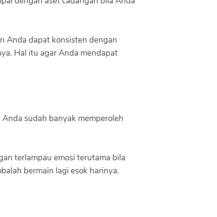
mpai dengan aset cadangan bila Anda
an Anda dapat konsisten dengan
nya. Hal itu agar Anda mendapat
ika Anda sudah banyak memperoleh
gan terlampau emosi terutama bila
balah bermain lagi esok harinya.