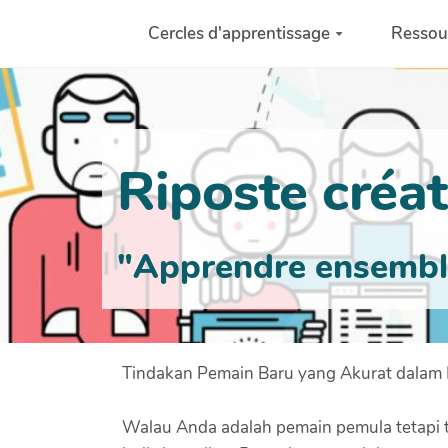
Aller au contenu principal
Cercles d'apprentissage
Ressou
Riposte créati
"Apprendre ensemble 
Tindakan Pemain Baru yang Akurat dalam 
Walau Anda adalah pemain pemula tetapi 