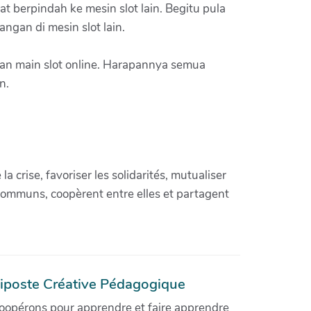
berpindah ke mesin slot lain. Begitu pula
gan di mesin slot lain.
an main slot online. Harapannya semua
n.
crise, favoriser les solidarités, mutualiser
communs, coopèrent entre elles et partagent
iposte Créative Pédagogique
oopérons pour apprendre et faire apprendre