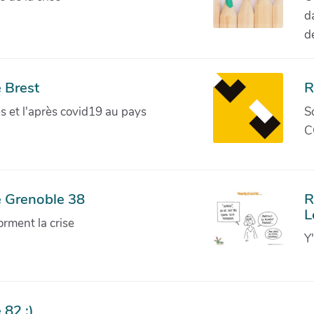
d
d
 Brest
R
ves et l'après covid19 au pays
S
C
e Grenoble 38
R
L
orment la crise
Y
 82 :)