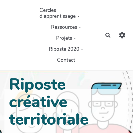
Aller au contenu principal
Cercles
d'apprentissage
Ressources
Recherch
Projets
Riposte 2020
Contact
Riposte
créative
territoriale