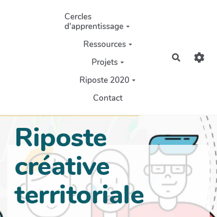
Aller au contenu principal
Cercles
d'apprentissage
Ressources
Recherch
Projets
Riposte 2020
Contact
Riposte
créative
territoriale