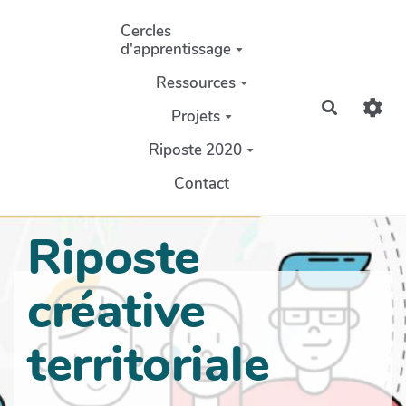
Aller au contenu principal
Cercles
d'apprentissage
Ressources
Recherch
Projets
Riposte 2020
Contact
Riposte
créative
territoriale