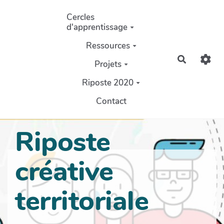
Aller au contenu principal
Cercles
d'apprentissage
Ressources
Recherch
Projets
Riposte 2020
Contact
Riposte
créative
territoriale