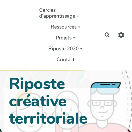
Aller au contenu principal
Cercles
d'apprentissage
Ressources
Recherch
Projets
Riposte 2020
Contact
Riposte
créative
territoriale