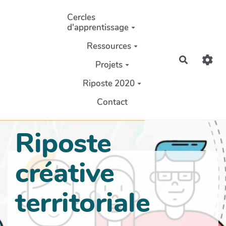
Aller au contenu principal
Cercles
d'apprentissage
Ressources
Recherch
Projets
Riposte 2020
Contact
Riposte
créative
territoriale