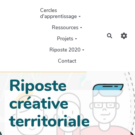
Aller au contenu principal
Cercles
d'apprentissage
Ressources
Recherch
Projets
Riposte 2020
Contact
Riposte
créative
territoriale