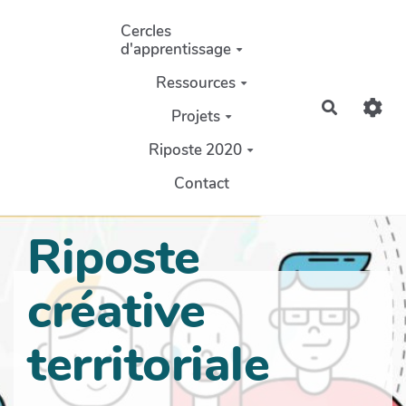
Aller au contenu principal
Cercles
d'apprentissage
Ressources
Recherch
Projets
Riposte 2020
Contact
Riposte
créative
territoriale