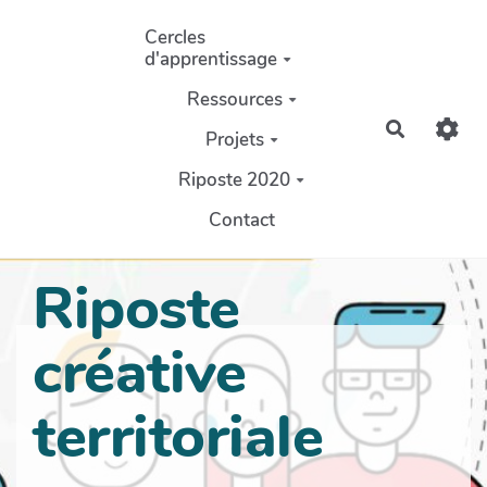
Aller au contenu principal
Cercles
d'apprentissage
Ressources
Recherch
Projets
Riposte 2020
Contact
Riposte
créative
territoriale