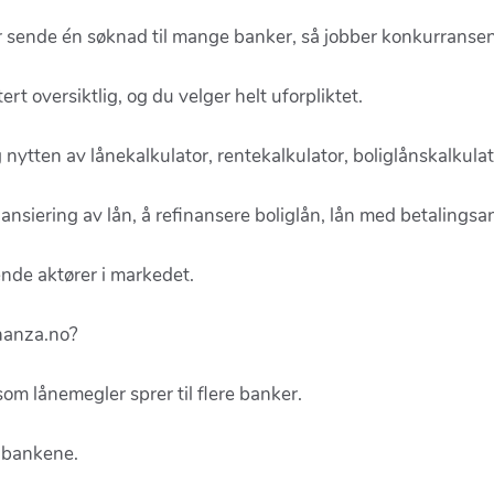
 sende én søknad til mange banker, så jobber konkurransen
rt oversiktlig, og du velger helt uforpliktet.
 nytten av lånekalkulator, rentekalkulator, boliglånskalkulat
 refinansiering av lån, å refinansere boliglån, lån med betaling
ende aktører i markedet.
inanza.no?
m lånemegler sprer til flere banker.
a bankene.