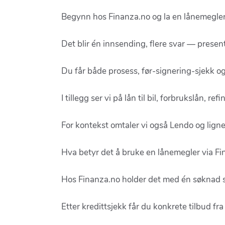
Begynn hos Finanza.no og la en lånemegler
Det blir én innsending, flere svar — presente
Du får både prosess, før-signering-sjekk og
I tillegg ser vi på lån til bil, forbrukslån,
For kontekst omtaler vi også Lendo og lign
Hva betyr det å bruke en lånemegler via F
Hos Finanza.no holder det med én søknad so
Etter kredittsjekk får du konkrete tilbud fr