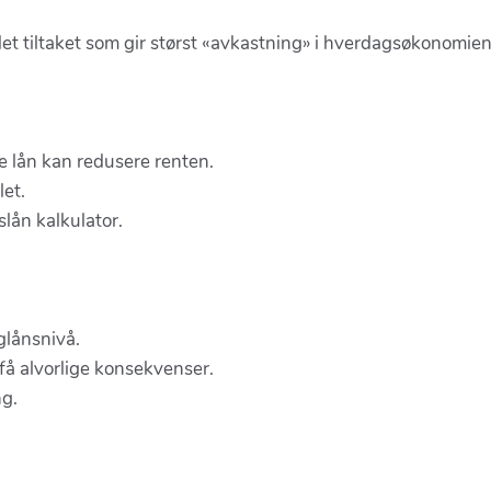
et tiltaket som gir størst «avkastning» i hverdagsøkonomien
e lån kan redusere renten.
et.
lån kalkulator.
glånsnivå.
få alvorlige konsekvenser.
ng.