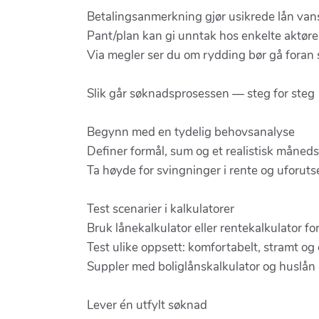
Betalingsanmerkning gjør usikrede lån vans
Pant/plan kan gi unntak hos enkelte aktøre
Via megler ser du om rydding bør gå foran
Slik går søknadsprosessen — steg for steg
Begynn med en tydelig behovsanalyse
Definer formål, sum og et realistisk måned
Ta høyde for svingninger i rente og uforuts
Test scenarier i kalkulatorer
Bruk lånekalkulator eller rentekalkulator fo
Test ulike oppsett: komfortabelt, stramt og
Suppler med boliglånskalkulator og huslån ka
Lever én utfylt søknad