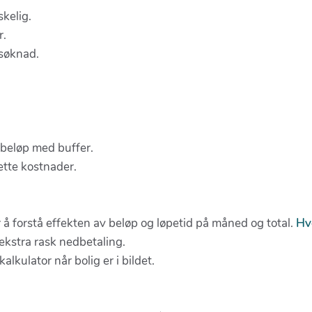
kelig.
r.
 søknad.
sbeløp med buffer.
ette kostnader.
r å forstå effekten av beløp og løpetid på måned og total.
Hv
 ekstra rask nedbetaling.
lkulator når bolig er i bildet.