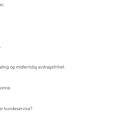
er.
.
aling og midlertidig avdragsfrihet.
monne.
rer kundeservice?