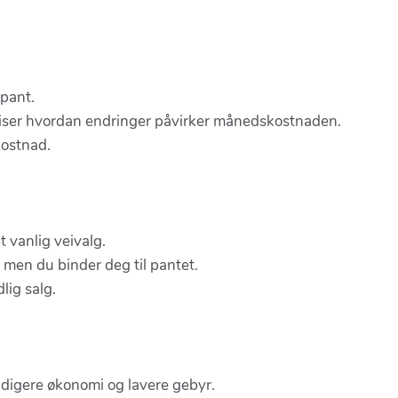
 pant.
 viser hvordan endringer påvirker månedskostnaden.
kostnad.
et vanlig veivalg.
, men du binder deg til pantet.
dlig salg.
ddigere økonomi og lavere gebyr.