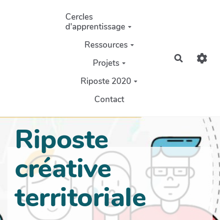
Aller au contenu principal
Cercles
d'apprentissage
Ressources
Recherch
Projets
Riposte 2020
Contact
Riposte
créative
territoriale