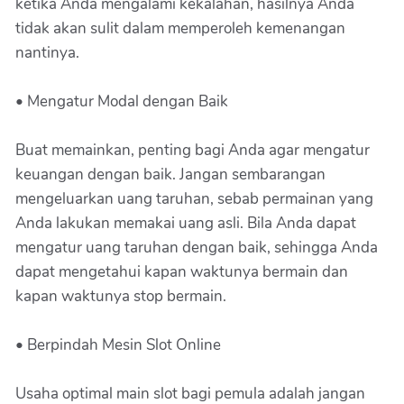
ketika Anda mengalami kekalahan, hasilnya Anda
tidak akan sulit dalam memperoleh kemenangan
nantinya.
• Mengatur Modal dengan Baik
Buat memainkan, penting bagi Anda agar mengatur
keuangan dengan baik. Jangan sembarangan
mengeluarkan uang taruhan, sebab permainan yang
Anda lakukan memakai uang asli. Bila Anda dapat
mengatur uang taruhan dengan baik, sehingga Anda
dapat mengetahui kapan waktunya bermain dan
kapan waktunya stop bermain.
• Berpindah Mesin Slot Online
Usaha optimal main slot bagi pemula adalah jangan