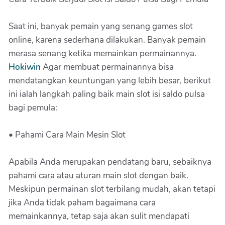
Saat ini, banyak pemain yang senang games slot
online, karena sederhana dilakukan. Banyak pemain
merasa senang ketika memainkan permainannya.
Hokiwin
Agar membuat permainannya bisa
mendatangkan keuntungan yang lebih besar, berikut
ini ialah langkah paling baik main slot isi saldo pulsa
bagi pemula:
• Pahami Cara Main Mesin Slot
Apabila Anda merupakan pendatang baru, sebaiknya
pahami cara atau aturan main slot dengan baik.
Meskipun permainan slot terbilang mudah, akan tetapi
jika Anda tidak paham bagaimana cara
memainkannya, tetap saja akan sulit mendapati