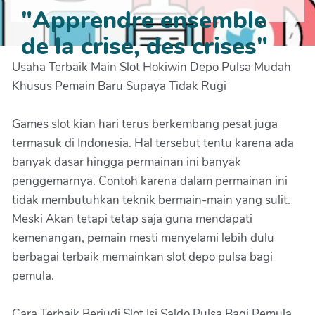
"Apprendre ensemble
de la crise, des crises"
Usaha Terbaik Main Slot Hokiwin Depo Pulsa Mudah
Khusus Pemain Baru Supaya Tidak Rugi
Games slot kian hari terus berkembang pesat juga
termasuk di Indonesia. Hal tersebut tentu karena ada
banyak dasar hingga permainan ini banyak
penggemarnya. Contoh karena dalam permainan ini
tidak membutuhkan teknik bermain-main yang sulit.
Meski Akan tetapi tetap saja guna mendapati
kemenangan, pemain mesti menyelami lebih dulu
berbagai terbaik memainkan slot depo pulsa bagi
pemula.
Cara Terbaik Berjudi Slot Isi Saldo Pulsa Bagi Pemula