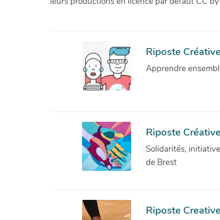
leurs productions en licence par défaut CC by
Riposte Créative 
Apprendre ensemble 
Riposte Créative
Solidarités, initiati
de Brest
Riposte Creativ