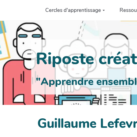
Aller au contenu principal
Cercles d'apprentissage
Ressou
Riposte créati
"Apprendre ensemble 
Guillaume Lefev