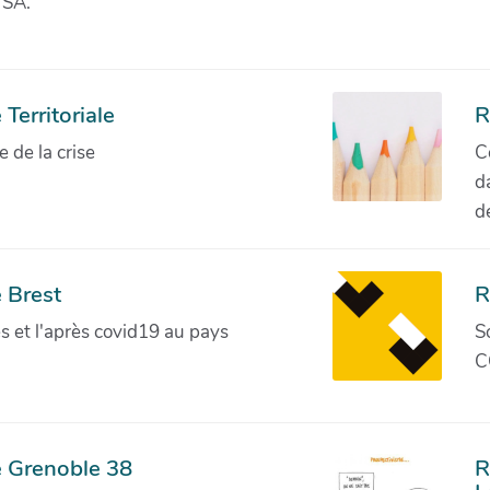
 SA.
Territoriale
R
de la crise
C
d
d
 Brest
R
ves et l'après covid19 au pays
S
C
e Grenoble 38
R