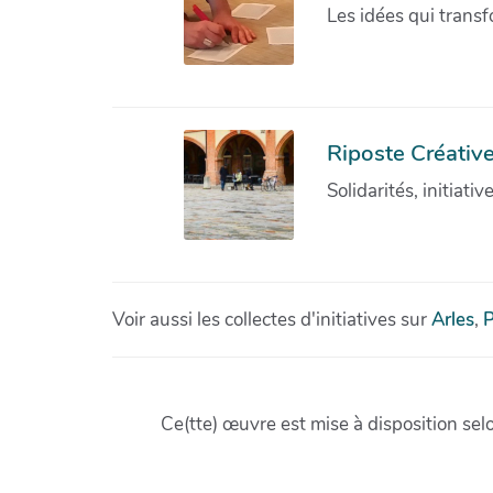
Les idées qui transf
Riposte Créative
Solidarités, initiati
Voir aussi les collectes d'initiatives sur
Arles
,
P
Ce(tte) œuvre est mise à disposition sel