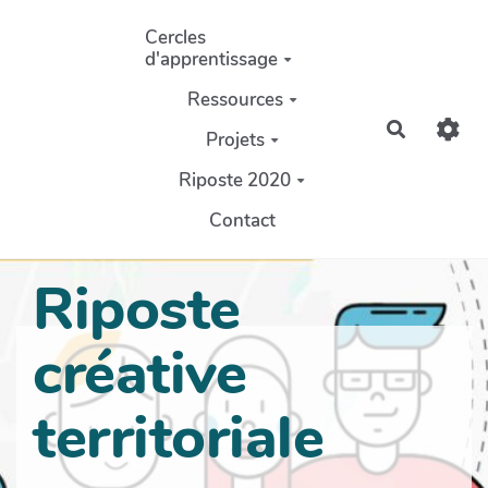
Aller au contenu principal
Cercles
d'apprentissage
Ressources
Recherch
Projets
Riposte 2020
Contact
Riposte
créative
territoriale