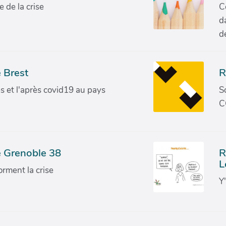
de la crise
C
d
d
 Brest
R
ves et l'après covid19 au pays
S
C
e Grenoble 38
R
L
orment la crise
Y