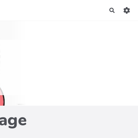
Recherch
page