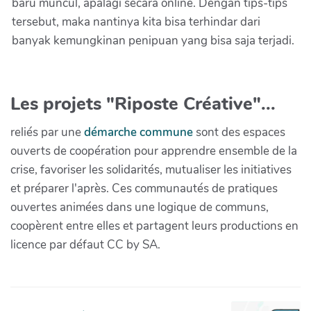
baru muncul, apalagi secara online. Dengan tips-tips
tersebut, maka nantinya kita bisa terhindar dari
banyak kemungkinan penipuan yang bisa saja terjadi.
Les projets "Riposte Créative"...
reliés par une
démarche commune
sont des espaces
ouverts de coopération pour apprendre ensemble de la
crise, favoriser les solidarités, mutualiser les initiatives
et préparer l'après. Ces communautés de pratiques
ouvertes animées dans une logique de communs,
coopèrent entre elles et partagent leurs productions en
licence par défaut CC by SA.