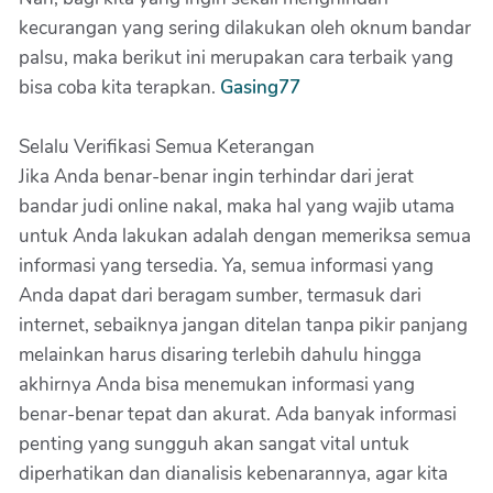
kecurangan yang sering dilakukan oleh oknum bandar
palsu, maka berikut ini merupakan cara terbaik yang
bisa coba kita terapkan.
Gasing77
Selalu Verifikasi Semua Keterangan
Jika Anda benar-benar ingin terhindar dari jerat
bandar judi online nakal, maka hal yang wajib utama
untuk Anda lakukan adalah dengan memeriksa semua
informasi yang tersedia. Ya, semua informasi yang
Anda dapat dari beragam sumber, termasuk dari
internet, sebaiknya jangan ditelan tanpa pikir panjang
melainkan harus disaring terlebih dahulu hingga
akhirnya Anda bisa menemukan informasi yang
benar-benar tepat dan akurat. Ada banyak informasi
penting yang sungguh akan sangat vital untuk
diperhatikan dan dianalisis kebenarannya, agar kita