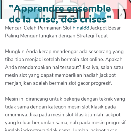
"Apprendre ensemble
de la crise, des crises"
Mencari Celah Permainan Slot
Final88
Jackpot Besar
Paling Menguntungkan dengan Strategi Tepat
Mungkin Anda kerap mendengar ada seseorang yang
tiba-tiba menjadi setelah bermain slot online. Apakah
Anda mendambakan hal tersebut? Jika iya, salah satu
mesin slot yang dapat memberikan hadiah jackpot
menjanjikan adalah bermain slot gacor progresif.
Mesin ini dirancang untuk bekerja dengan teknik yang
tidak sama dengan kategori mesin slot klasik pada
umumnya. Jika pada mesin slot klasik jumlah jackpot
yang keluar berjumlah sama, nah pada mesin progresif
jumlah jackpotnya tidak sama. Jumlah jackpot akan