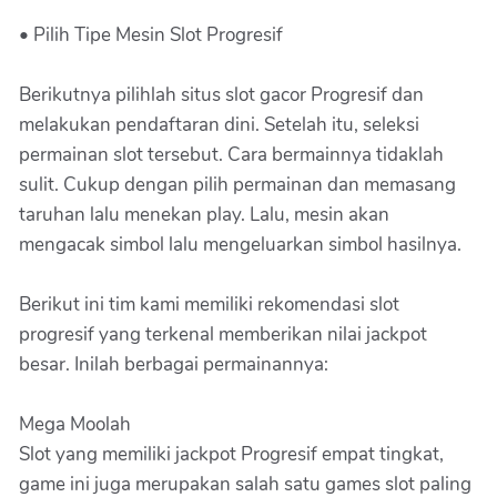
• Pilih Tipe Mesin Slot Progresif
Berikutnya pilihlah situs slot gacor Progresif dan
melakukan pendaftaran dini. Setelah itu, seleksi
permainan slot tersebut. Cara bermainnya tidaklah
sulit. Cukup dengan pilih permainan dan memasang
taruhan lalu menekan play. Lalu, mesin akan
mengacak simbol lalu mengeluarkan simbol hasilnya.
Berikut ini tim kami memiliki rekomendasi slot
progresif yang terkenal memberikan nilai jackpot
besar. Inilah berbagai permainannya:
Mega Moolah
Slot yang memiliki jackpot Progresif empat tingkat,
game ini juga merupakan salah satu games slot paling