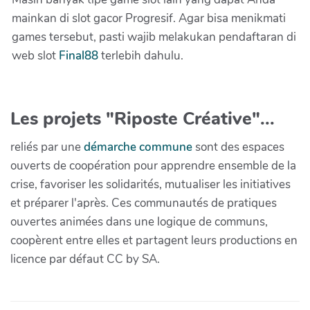
mainkan di slot gacor Progresif. Agar bisa menikmati
games tersebut, pasti wajib melakukan pendaftaran di
web slot
Final88
terlebih dahulu.
Les projets "Riposte Créative"...
reliés par une
démarche commune
sont des espaces
ouverts de coopération pour apprendre ensemble de la
crise, favoriser les solidarités, mutualiser les initiatives
et préparer l'après. Ces communautés de pratiques
ouvertes animées dans une logique de communs,
coopèrent entre elles et partagent leurs productions en
licence par défaut CC by SA.