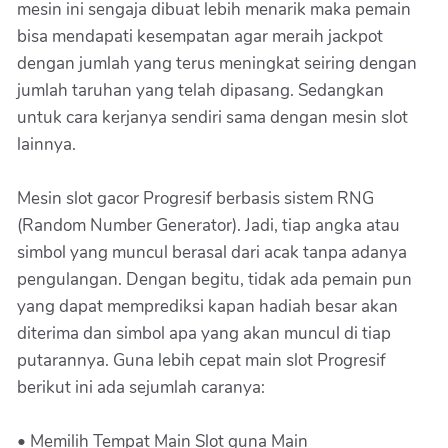
mesin ini sengaja dibuat lebih menarik maka pemain
bisa mendapati kesempatan agar meraih jackpot
dengan jumlah yang terus meningkat seiring dengan
jumlah taruhan yang telah dipasang. Sedangkan
untuk cara kerjanya sendiri sama dengan mesin slot
lainnya.
Mesin slot gacor Progresif berbasis sistem RNG
(Random Number Generator). Jadi, tiap angka atau
simbol yang muncul berasal dari acak tanpa adanya
pengulangan. Dengan begitu, tidak ada pemain pun
yang dapat memprediksi kapan hadiah besar akan
diterima dan simbol apa yang akan muncul di tiap
putarannya. Guna lebih cepat main slot Progresif
berikut ini ada sejumlah caranya:
• Memilih Tempat Main Slot guna Main