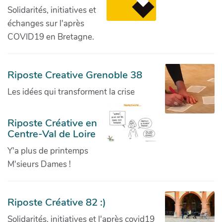
Solidarités, initiatives et
échanges sur l'après
COVID19 en Bretagne.
Riposte Creative Grenoble 38
Les idées qui transforment la crise
Riposte Créative en
Centre-Val de Loire
Y'a plus de printemps
M'sieurs Dames !
Riposte Créative 82 :)
Solidarités, initiatives et l'après covid19