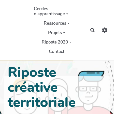
Aller au contenu principal
Cercles
d'apprentissage
Ressources
Recherch
Projets
Riposte 2020
Contact
Riposte
créative
territoriale