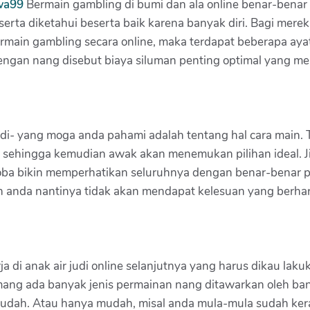
wa99
Bermain gambling di bumi dan ala online benar-benar 
erta diketahui beserta baik karena banyak diri. Bagi mere
main gambling secara online, maka terdapat beberapa ayat
engan nang disebut biaya siluman penting optimal yang m
di- yang moga anda pahami adalah tentang hal cara main. Te
ri sehingga kemudian awak akan menemukan pilihan ideal. J
encoba bikin memperhatikan seluruhnya dengan benar-bena
 anda nantinya tidak akan mendapat kelesuan yang berharg
erja di anak air judi online selanjutnya yang harus dikau l
mang ada banyak jenis permainan nang ditawarkan oleh ba
h. Atau hanya mudah, misal anda mula-mula sudah kerap