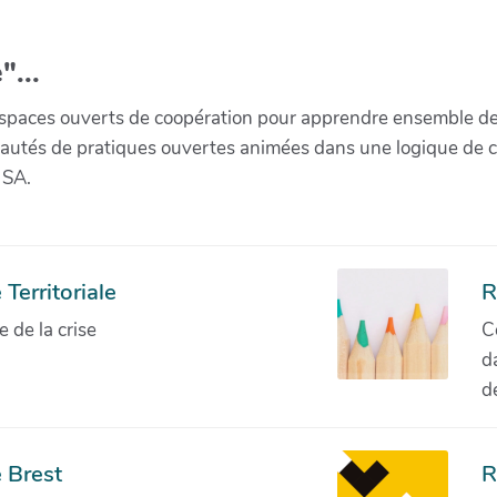
"...
paces ouverts de coopération pour apprendre ensemble de la 
munautés de pratiques ouvertes animées dans une logique de 
 SA.
Territoriale
R
de la crise
C
d
d
 Brest
R