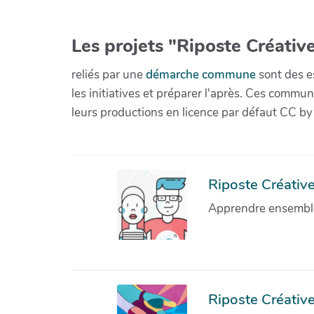
Les projets "Riposte Créative
reliés par une
démarche commune
sont des es
les initiatives et préparer l'après. Ces com
leurs productions en licence par défaut CC by
Riposte Créative 
Apprendre ensemble 
Riposte Créative