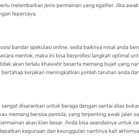
perlu melembarkan jenis permainan yang egaliter. Jika awa
ngan tepercaya.
osisi bandar spekulasi online, sedia baiknya misal anda ber
ecara mentok, maka ini bisa berprofesi langkah optimal 
 tidak akan terlalu khawatir beserta memang bujet uang n
wak bertahap kerjakan meningkatkan jumlah taruhan anda dan
 sangat disarankan untuk beraga dengan santai alias bukan
kau memang bersisa pemula, yang terpenting awak jalan sa
permainan akan kian besar. Anda bisa seandainya untuk c
dapatkan kegunaan dan keunggulan nantinya kait akhirnya