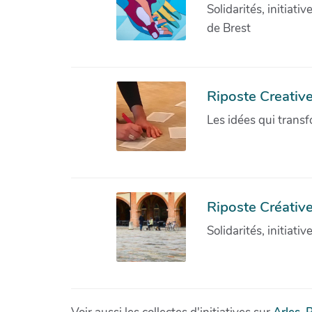
Solidarités, initiati
de Brest
Riposte Creativ
Les idées qui transf
Riposte Créative
Solidarités, initiati