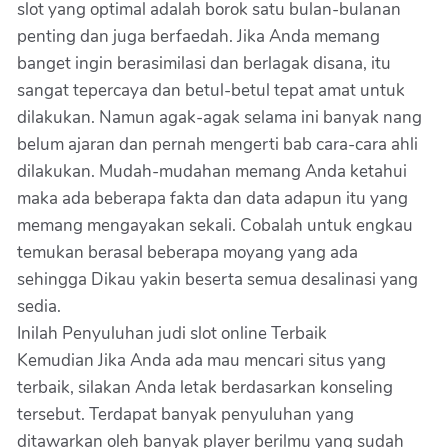
slot yang optimal adalah borok satu bulan-bulanan
penting dan juga berfaedah. Jika Anda memang
banget ingin berasimilasi dan berlagak disana, itu
sangat tepercaya dan betul-betul tepat amat untuk
dilakukan. Namun agak-agak selama ini banyak nang
belum ajaran dan pernah mengerti bab cara-cara ahli
dilakukan. Mudah-mudahan memang Anda ketahui
maka ada beberapa fakta dan data adapun itu yang
memang mengayakan sekali. Cobalah untuk engkau
temukan berasal beberapa moyang yang ada
sehingga Dikau yakin beserta semua desalinasi yang
sedia.
Inilah Penyuluhan judi slot online Terbaik
Kemudian Jika Anda ada mau mencari situs yang
terbaik, silakan Anda letak berdasarkan konseling
tersebut. Terdapat banyak penyuluhan yang
ditawarkan oleh banyak player berilmu yang sudah