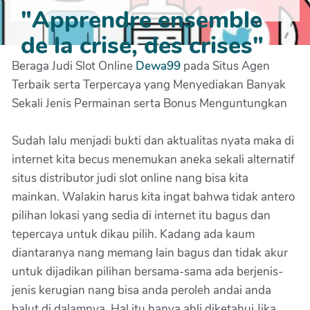
"Apprendre ensemble
de la crise, des crises"
Beraga Judi Slot Online
Dewa99
pada Situs Agen
Terbaik serta Terpercaya yang Menyediakan Banyak
Sekali Jenis Permainan serta Bonus Menguntungkan
Sudah lalu menjadi bukti dan aktualitas nyata maka di
internet kita becus menemukan aneka sekali alternatif
situs distributor judi slot online nang bisa kita
mainkan. Walakin harus kita ingat bahwa tidak antero
pilihan lokasi yang sedia di internet itu bagus dan
tepercaya untuk dikau pilih. Kadang ada kaum
diantaranya nang memang lain bagus dan tidak akur
untuk dijadikan pilihan bersama-sama ada berjenis-
jenis kerugian nang bisa anda peroleh andai anda
balut di dalamnya. Hal itu hanya ahli diketahui Jika