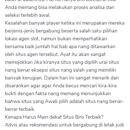
Anda memang bisa melakukan proses analisa dan
seleksi terlebih awal.
Kesalahan banyak player ketika ini merupakan mereka
berjenis-jenis bergabung beserta salah satu pilihan
lokasi agen slot, namun bukan memperhatikan
bersama baik jumlah hal bab apa nang ditawarkan
oleh situs agen tersebut. Ayat itu akan sangat
memojokkan Jika kiranya situs yang dipilih urai situs
nang benar eksepsi situs nang salah yang memiliki
banyak kerugian. Dalam hari ini sangat menarik dan
disarankan agar agar Anda becus mencari kira-kira
bukti dengan fakta nang memang menunjukkan
bahwa situs yang Awak pilih adalah situs nang benar-
benar terbaik.
Kenapa Harus Main dekat Situs Biro Terbaik?
Advis atau rekomendasi untuk bergabung di letak judi