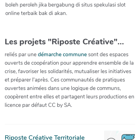
boleh peroleh jika bergabung di situs spekulasi slot
online terbaik bak di akan.
Les projets "Riposte Créative"...
reliés par une
démarche commune
sont des espaces
ouverts de coopération pour apprendre ensemble de la
crise, favoriser les solidarités, mutualiser les initiatives
et préparer l'après. Ces communautés de pratiques
ouvertes animées dans une logique de communs,
coopèrent entre elles et partagent leurs productions en
licence par défaut CC by SA.
Riposte Créative Territoriale