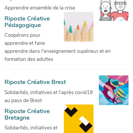
Apprendre ensemble de la crise
Riposte Créative
Pédagogique
Coopérons pour
apprendre et faire
apprendre dans l'enseignement supérieur et en
formation des adultes
Riposte Créative Brest
Solidarités, initiatives et l'après covid19
au pays de Brest
Riposte Créative
Bretagne
Solidarités, initiatives et