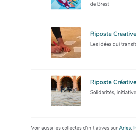
de Brest
Riposte Creativ
Les idées qui transf
Riposte Créative
Solidarités, initiati
Voir aussi les collectes d'initiatives sur
Arles
,
P