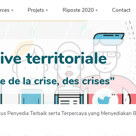
rces
Projets
Riposte 2020
Contact
ve territoriale
de la crise, des crises"
itus Penyedia Terbaik serta Terpercaya yang Menyediakan 