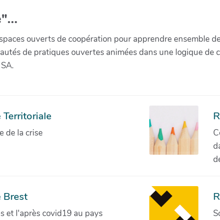
"...
paces ouverts de coopération pour apprendre ensemble de la 
munautés de pratiques ouvertes animées dans une logique de 
 SA.
Territoriale
R
de la crise
C
d
d
 Brest
R
ves et l'après covid19 au pays
S