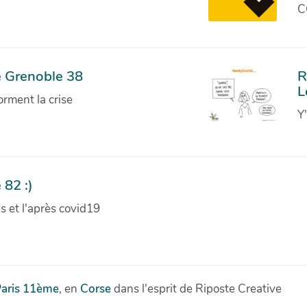
C
e Grenoble 38
R
L
orment la crise
Y
 82 :)
ves et l'après covid19
aris 11ème
, en
Corse
dans l'esprit de Riposte Creative