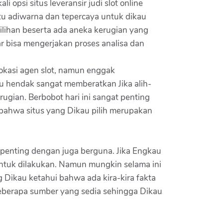
 opsi situs leveransir judi slot online
 itu adiwarna dan tepercaya untuk dikau
ilihan beserta ada aneka kerugian yang
ar bisa mengerjakan proses analisa dan
okasi agen slot, namun enggak
tu hendak sangat memberatkan Jika alih-
rugian. Berbobot hari ini sangat penting
bahwa situs yang Dikau pilih merupakan
t penting dengan juga berguna. Jika Engkau
untuk dilakukan. Namun mungkin selama ini
 Dikau ketahui bahwa ada kira-kira fakta
eberapa sumber yang sedia sehingga Dikau