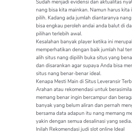
Sudah menjadi evidensi dan aktualitas nyata
nang bisa kita mainkan. Namun harus kita i
pilih. Kadang ada jumlah diantaranya nang
bisa engkau peroleh andai anda balut di d
pilihan terlebih awal.
Kesalahan banyak player ketika ini merup
memperhatikan dengan baik jumlah hal tent
alih situs nang dipilih buka situs yang ben
dan disarankan agar supaya Anda bisa men
situs nang benar-benar ideal.
Kenapa Mesti Main di Situs Leveransir Terb
Arahan atau rekomendasi untuk berasimilas
memang benar ingin bercampur dan beraga 
banyak yang belum aliran dan pernah meng
bersama data adapun itu nang memang men
yakin dengan semua desalinasi yang sedia.
Inilah Rekomendasi judi slot online Ideal