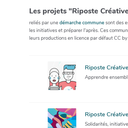
Les projets "Riposte Créative
reliés par une
démarche commune
sont des es
les initiatives et préparer l'après. Ces com
leurs productions en licence par défaut CC by
Riposte Créative 
Apprendre ensemble 
Riposte Créative
Solidarités, initiati