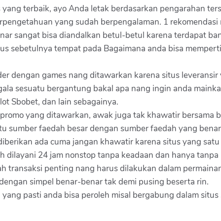
 yang terbaik, ayo Anda letak berdasarkan pengarahan ter
rpengetahuan yang sudah berpengalaman. 1 rekomendasi na
nar sangat bisa diandalkan betul-betul karena terdapat ban
igus sebetulnya tempat pada Bagaimana anda bisa mempe
der dengan games nang ditawarkan karena situs leveransir
egala sesuatu bergantung bakal apa nang ingin anda maink
lot Sbobet, dan lain sebagainya.
 promo yang ditawarkan, awak juga tak khawatir bersama 
 satu sumber faedah besar dengan sumber faedah yang bena
g diberikan ada cuma jangan khawatir karena situs yang satu
 dilayani 24 jam nonstop tanpa keadaan dan hanya tanpa 
h transaksi penting nang harus dilakukan dalam permainan j
dengan simpel benar-benar tak demi pusing beserta rin.
g pasti anda bisa peroleh misal bergabung dalam situs spek