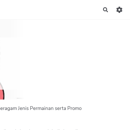
Recherch
Beragam Jenis Permainan serta Promo