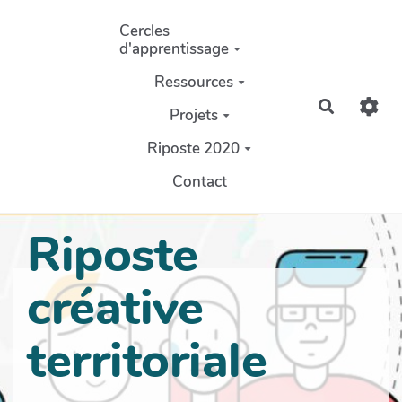
Aller au contenu principal
Cercles
d'apprentissage
Ressources
Recherch
Projets
Riposte 2020
Contact
Riposte
créative
territoriale