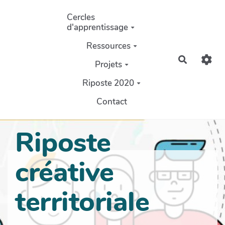
Aller au contenu principal
Cercles
d'apprentissage
Ressources
Recherch
Projets
Riposte 2020
Contact
Riposte
créative
territoriale