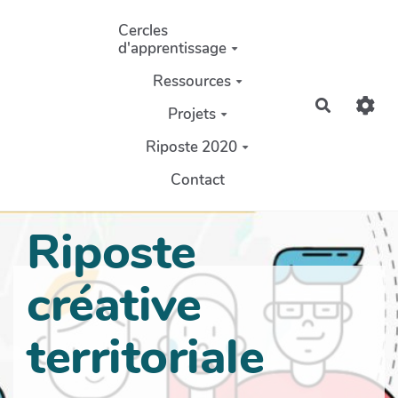
Aller au contenu principal
Cercles
d'apprentissage
Ressources
Recherch
Projets
Riposte 2020
Contact
Riposte
créative
territoriale