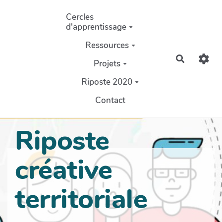
Aller au contenu principal
Cercles
d'apprentissage
Ressources
Recherch
Projets
Riposte 2020
Contact
Riposte
créative
territoriale