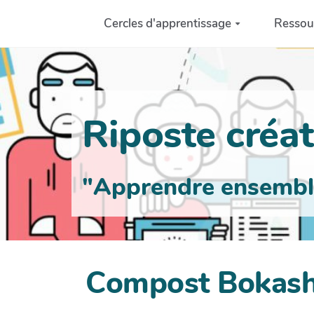
Aller au contenu principal
Cercles d'apprentissage
Ressou
Riposte créati
"Apprendre ensemble 
Compost Bokash