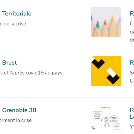
Territoriale
R
de la crise
C
d
d
 Brest
R
ves et l'après covid19 au pays
S
C
e Grenoble 38
R
L
orment la crise
Y