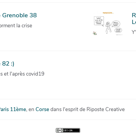
e Grenoble 38
R
L
orment la crise
Y
 82 :)
ves et l'après covid19
aris 11ème
, en
Corse
dans l'esprit de Riposte Creative