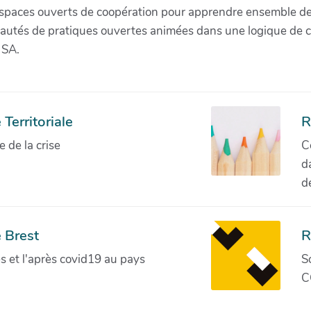
paces ouverts de coopération pour apprendre ensemble de la 
munautés de pratiques ouvertes animées dans une logique de 
 SA.
Territoriale
R
de la crise
C
d
d
 Brest
R
ves et l'après covid19 au pays
S
C