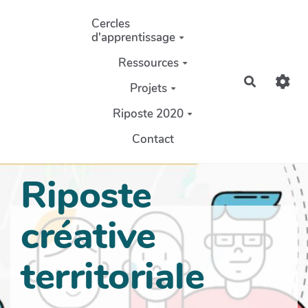
Aller au contenu principal
Cercles
d'apprentissage
Ressources
Recherch
Projets
Riposte 2020
Contact
Riposte
créative
territoriale