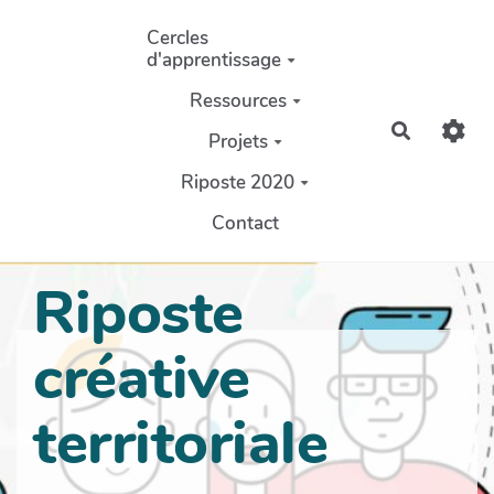
Aller au contenu principal
Cercles
d'apprentissage
Ressources
Recherch
Projets
Riposte 2020
Contact
Riposte
créative
territoriale