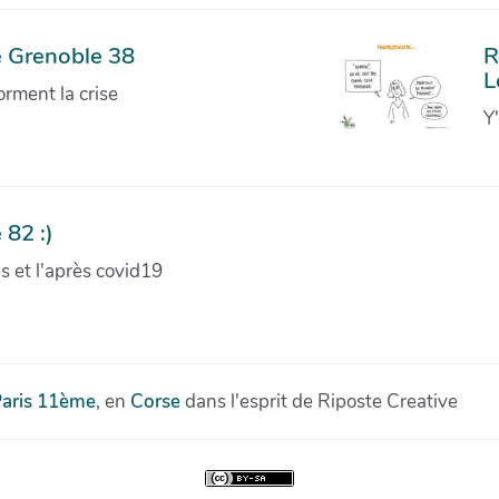
e Grenoble 38
R
L
orment la crise
Y
 82 :)
ves et l'après covid19
aris 11ème
, en
Corse
dans l'esprit de Riposte Creative