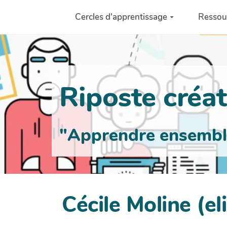
Aller au contenu principal
Cercles d'apprentissage
Ressou
Riposte créati
"Apprendre ensemble 
Cécile Moline (el