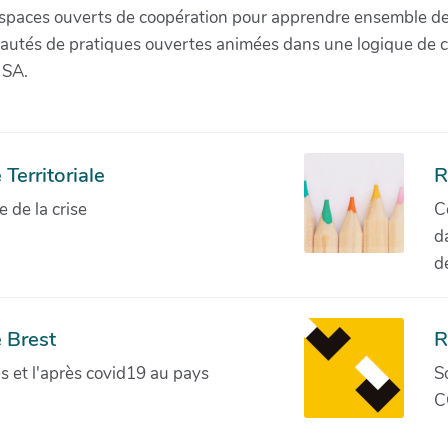
paces ouverts de coopération pour apprendre ensemble de la 
munautés de pratiques ouvertes animées dans une logique de 
 SA.
Territoriale
R
de la crise
C
d
d
 Brest
R
ves et l'après covid19 au pays
S
C