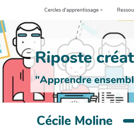
Aller au contenu principal
Cercles d'apprentissage
Ressou
Riposte créati
"Apprendre ensemble 
Cécile Moline