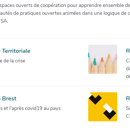
paces ouverts de coopération pour apprendre ensemble de la 
munautés de pratiques ouvertes animées dans une logique de 
 SA.
Territoriale
R
de la crise
C
d
d
 Brest
R
ves et l'après covid19 au pays
S
C