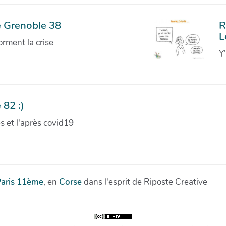
e Grenoble 38
R
L
orment la crise
Y
 82 :)
ves et l'après covid19
aris 11ème
, en
Corse
dans l'esprit de Riposte Creative