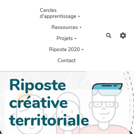
Aller au contenu principal
Cercles
d'apprentissage
Ressources
Recherch
Projets
Riposte 2020
Contact
Riposte
créative
territoriale