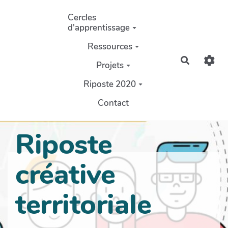
Aller au contenu principal
Cercles
d'apprentissage
Ressources
Recherch
Projets
Riposte 2020
Contact
Riposte
créative
territoriale