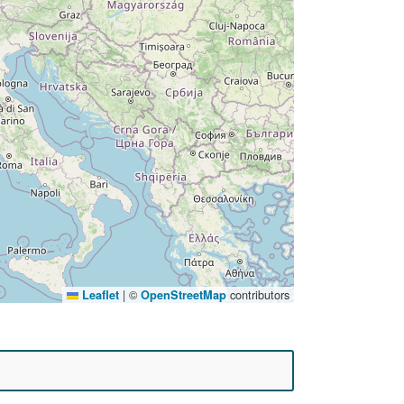
|
©
contributors
Leaflet
OpenStreetMap