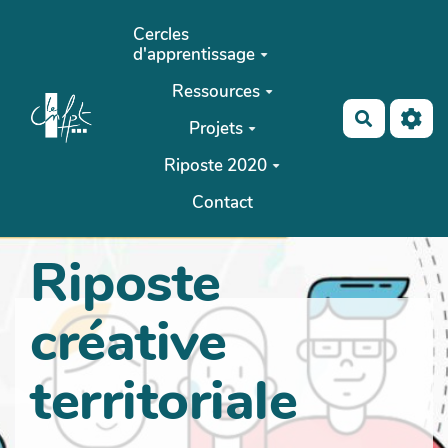
Aller au contenu principal
Cercles
d'apprentissage
Ressources
Recherch
Projets
Riposte 2020
Contact
Riposte
créative
territoriale