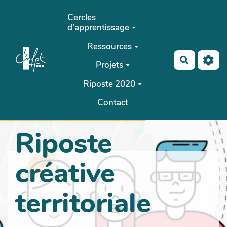
Aller au contenu principal
Cercles
d'apprentissage
Ressources
Recherch
Projets
Riposte 2020
Contact
Riposte
créative
territoriale