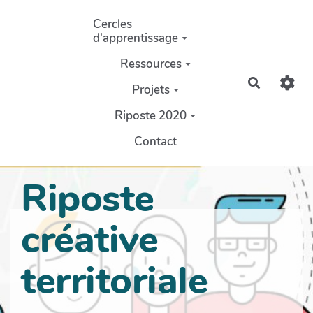
Aller au contenu principal
Cercles
d'apprentissage
Ressources
Recherch
Projets
Riposte 2020
Contact
Riposte
créative
territoriale