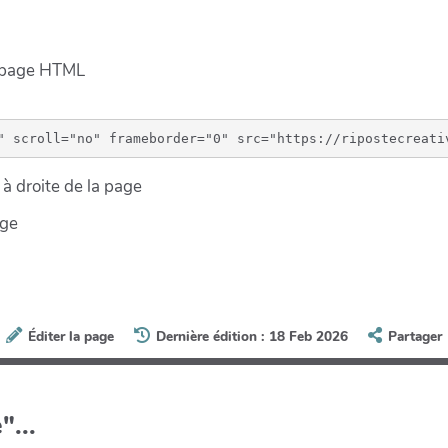
e page HTML
à droite de la page
age
Éditer la page
Dernière édition : 18 Feb 2026
Partager
"...