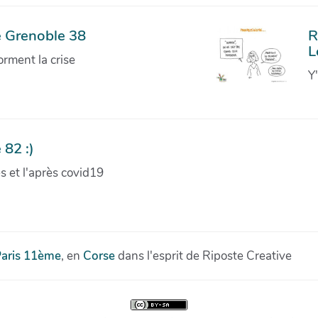
e Grenoble 38
R
L
orment la crise
Y
 82 :)
ves et l'après covid19
aris 11ème
, en
Corse
dans l'esprit de Riposte Creative