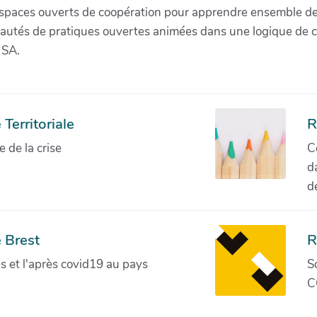
paces ouverts de coopération pour apprendre ensemble de la 
munautés de pratiques ouvertes animées dans une logique de 
 SA.
Territoriale
R
de la crise
C
d
d
 Brest
R
ves et l'après covid19 au pays
S
C