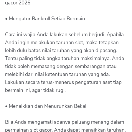
gacor 2026:
• Mengatur Bankroll Setiap Bermain
Cara ini wajib Anda lakukan sebelum berjudi. Apabila
Anda ingin melakukan taruhan slot, maka tetapkan
lebih dulu batas nilai taruhan yang akan dipasang.
Tentu paling tidak angka taruhan maksimalnya. Anda
tidak boleh memasang dengan sembarangan atau
melebihi dari nilai ketentuan taruhan yang ada.
Lakukan secara terus-menerus pengaturan aset tiap
bermain ini, agar tidak rugi.
• Menaikkan dan Menurunkan Bekal
Bila Anda mengamati adanya peluang menang dalam
permainan slot gacor, Anda dapat menaikkan taruhan.