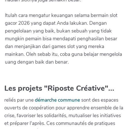
Itulah cara mengatur keuangan selama bermain slot
gacor 2026 yang dapat Anda lakukan. Dengan
pengelolaan yang baik, bukan sebuah yang tidak
mungkin pemain bisa mendapati penghasilan besar
dan menjanjikan dari games slot yang mereka
mainkan. Oleh sebab itu, coba guna belajar mengelola
uang dengan baik dan benar.
Les projets "Riposte Créative"...
reliés par une
démarche commune
sont des espaces
ouverts de coopération pour apprendre ensemble de la
crise, favoriser les solidarités, mutualiser les initiatives
et préparer l'après. Ces communautés de pratiques