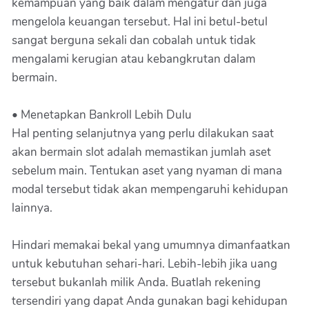
kemampuan yang baik dalam mengatur dan juga
mengelola keuangan tersebut. Hal ini betul-betul
sangat berguna sekali dan cobalah untuk tidak
mengalami kerugian atau kebangkrutan dalam
bermain.
• Menetapkan Bankroll Lebih Dulu
Hal penting selanjutnya yang perlu dilakukan saat
akan bermain slot adalah memastikan jumlah aset
sebelum main. Tentukan aset yang nyaman di mana
modal tersebut tidak akan mempengaruhi kehidupan
lainnya.
Hindari memakai bekal yang umumnya dimanfaatkan
untuk kebutuhan sehari-hari. Lebih-lebih jika uang
tersebut bukanlah milik Anda. Buatlah rekening
tersendiri yang dapat Anda gunakan bagi kehidupan