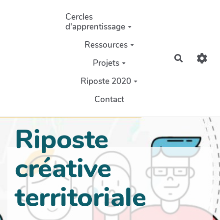
Aller au contenu principal
Cercles
d'apprentissage
Ressources
Recherch
Projets
Riposte 2020
Contact
Riposte
créative
territoriale