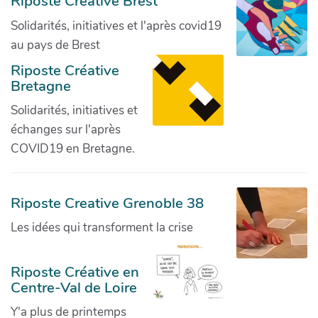
Riposte Créative Brest
Solidarités, initiatives et l'après covid19
au pays de Brest
Riposte Créative
Bretagne
Solidarités, initiatives et
échanges sur l'après
COVID19 en Bretagne.
Riposte Creative Grenoble 38
Les idées qui transforment la crise
Riposte Créative en
Centre-Val de Loire
Y'a plus de printemps