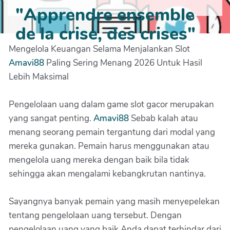
"Apprendre ensemble
de la crise, des crises"
Mengelola Keuangan Selama Menjalankan Slot
Amavi88
Paling Sering Menang 2026 Untuk Hasil
Lebih Maksimal
Pengelolaan uang dalam game slot gacor merupakan
yang sangat penting.
Amavi88
Sebab kalah atau
menang seorang pemain tergantung dari modal yang
mereka gunakan. Pemain harus menggunakan atau
mengelola uang mereka dengan baik bila tidak
sehingga akan mengalami kebangkrutan nantinya.
Sayangnya banyak pemain yang masih menyepelekan
tentang pengelolaan uang tersebut. Dengan
pengelolaan uang yang baik Anda dapat terhindar dari