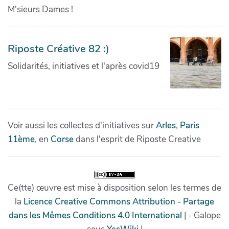
M'sieurs Dames !
Riposte Créative 82 :)
Solidarités, initiatives et l'après covid19
Voir aussi les collectes d'initiatives sur
Arles
,
Paris
11ème
, en
Corse
dans l'esprit de Riposte Creative
Ce(tte) œuvre est mise à disposition selon les termes de
la
Licence Creative Commons Attribution - Partage
dans les Mêmes Conditions 4.0 International
| - Galope