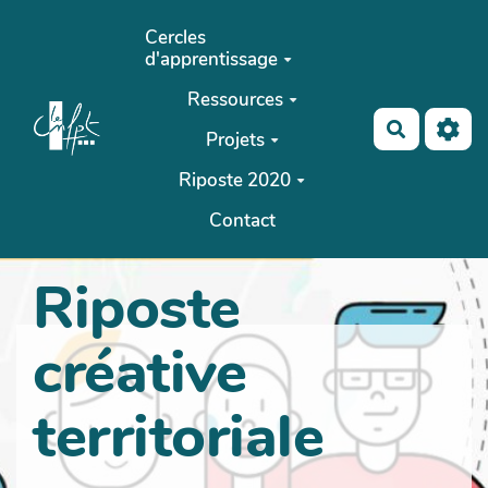
Aller au contenu principal
Cercles
d'apprentissage
Ressources
Recherch
Projets
Riposte 2020
Contact
Riposte
créative
territoriale